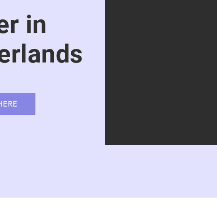
r in
erlands
HERE