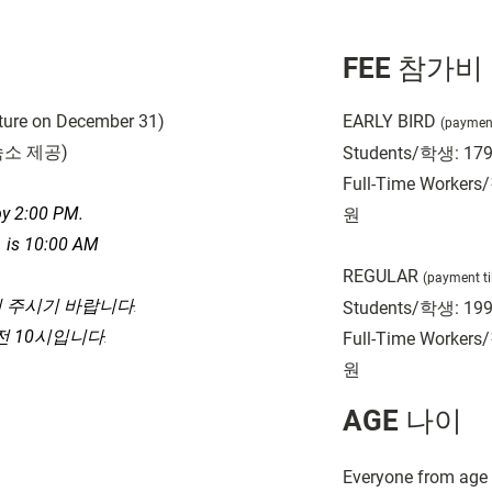
FEE 참가비
ture on December 31)
EARLY BIRD
(payment
숙소 제공
)
Students/
학생
: 17
Full-Time Workers/
by 2:00 PM.
원
 is 10:00 AM
REGULAR
(payment ti
 주시기 바랍니다.
Students/
학생
: 19
전
10
시입니다.
Full-Time Workers/
원
AGE 나이
Everyone from age 